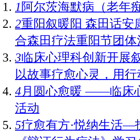
1
阿尔茨海默病（老年
2
重阳叙暖阳 森田话安
合森田疗法重阳节团体
3
临床心理科创新开展叙事
以故事疗愈心灵，用行
4
月圆心愈暖 ——临床
活动
5
疗愈有方·悦纳生活—