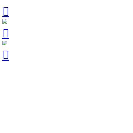


