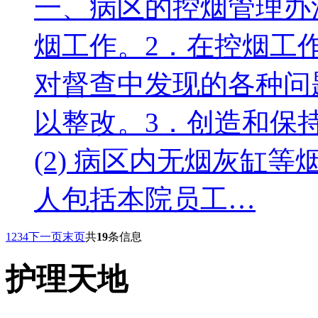
一、病区的控烟管理办
烟工作。2．在控烟工
对督查中发现的各种问
以整改。3．创造和保持
(2) 病区内无烟灰缸等烟
人包括本院员工…
1
2
3
4
下一页
末页
共
19
条信息
护理天地