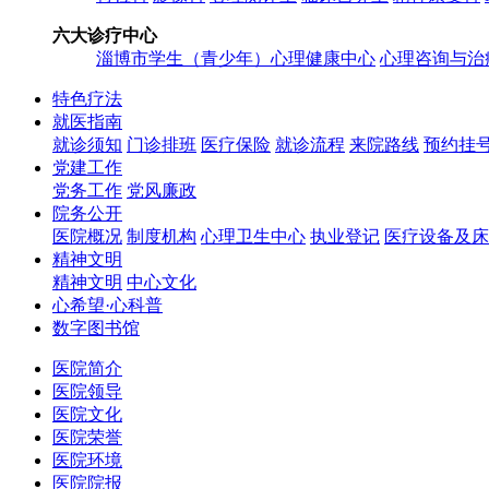
六大诊疗中心
淄博市学生（青少年）心理健康中心
心理咨询与治
特色疗法
就医指南
就诊须知
门诊排班
医疗保险
就诊流程
来院路线
预约挂
党建工作
党务工作
党风廉政
院务公开
医院概况
制度机构
心理卫生中心
执业登记
医疗设备及床
精神文明
精神文明
中心文化
心希望·心科普
数字图书馆
医院简介
医院领导
医院文化
医院荣誉
医院环境
医院院报