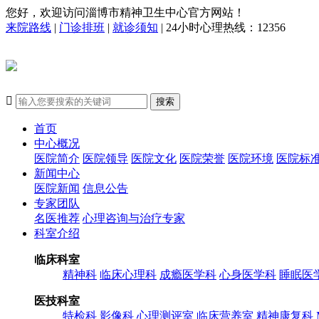
您好，欢迎访问淄博市精神卫生中心官方网站！
来院路线
|
门诊排班
|
就诊须知
| 24小时心理热线：12356

搜索
首页
中心概况
医院简介
医院领导
医院文化
医院荣誉
医院环境
医院标
新闻中心
医院新闻
信息公告
专家团队
名医推荐
心理咨询与治疗专家
科室介绍
临床科室
精神科
临床心理科
成瘾医学科
心身医学科
睡眠医
医技科室
特检科
影像科
心理测评室
临床营养室
精神康复科