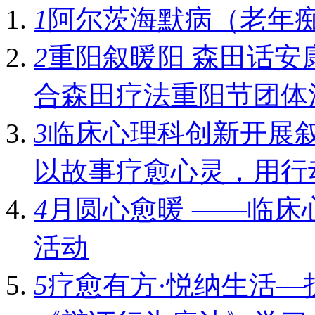
1
阿尔茨海默病（老年
2
重阳叙暖阳 森田话安
合森田疗法重阳节团体
3
临床心理科创新开展叙事
以故事疗愈心灵，用行
4
月圆心愈暖 ——临床
活动
5
疗愈有方·悦纳生活—