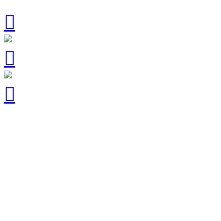


