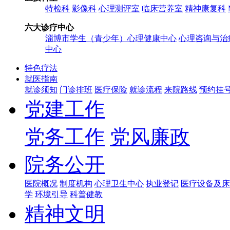
特检科
影像科
心理测评室
临床营养室
精神康复科
六大诊疗中心
淄博市学生（青少年）心理健康中心
心理咨询与治
中心
特色疗法
就医指南
就诊须知
门诊排班
医疗保险
就诊流程
来院路线
预约挂
党建工作
党务工作
党风廉政
院务公开
医院概况
制度机构
心理卫生中心
执业登记
医疗设备及床
学
环境引导
科普健教
精神文明