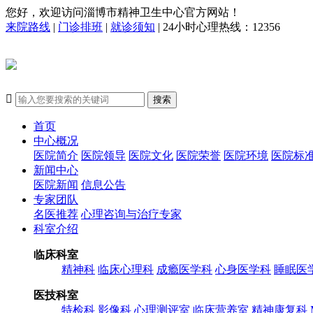
您好，欢迎访问淄博市精神卫生中心官方网站！
来院路线
|
门诊排班
|
就诊须知
| 24小时心理热线：12356

搜索
首页
中心概况
医院简介
医院领导
医院文化
医院荣誉
医院环境
医院标
新闻中心
医院新闻
信息公告
专家团队
名医推荐
心理咨询与治疗专家
科室介绍
临床科室
精神科
临床心理科
成瘾医学科
心身医学科
睡眠医
医技科室
特检科
影像科
心理测评室
临床营养室
精神康复科