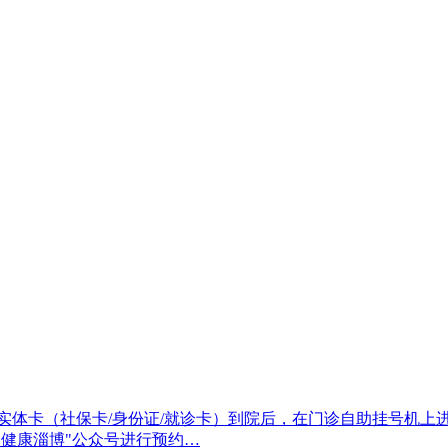
带实体卡（社保卡/身份证/就诊卡）到院后，在门诊自助挂号机
"健康淄博"公众号进行预约…