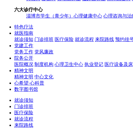
六大诊疗中心
淄博市学生（青少年）心理健康中心
心理咨询与治
特色疗法
就医指南
就诊须知
门诊排班
医疗保险
就诊流程
来院路线
预约挂
党建工作
党务工作
党风廉政
院务公开
医院概况
制度机构
心理卫生中心
执业登记
医疗设备及床
精神文明
精神文明
中心文化
心希望·心科普
数字图书馆
就诊须知
门诊排班
医疗保险
就诊流程
来院路线