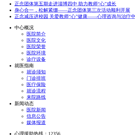
正念团体第五期走进淄博四中 助力教师“心”成长
身心合一，松解紧绷——正念团体第三次活动顺利开展
正念减压进校园 关爱教师“心”健康——心理咨询与治疗
中心概况
医院简介
医院文化
医院荣誉
医院环境
诊疗设备
就医指南
就诊须知
门诊排班
医疗保险
就诊流程
来院路线
新闻动态
医院新闻
信息公告
媒体报道
心理援助热线：12356