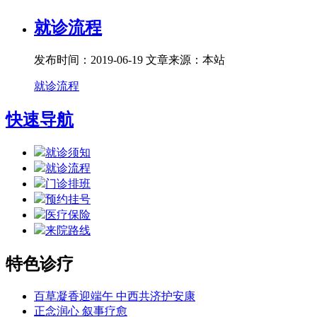
就诊流程
发布时间：2019-06-19
文章来源：本站
就诊流程
快速导航
就诊须知
就诊流程
门诊排班
预约挂号
医疗保险
来院路线
特色诊疗
百草凝香迎端午 中西共济护安康
正念润心 叙事疗愈