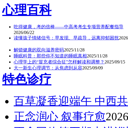
心理百科
吃得健康，考的倍棒——中高考考生专项营养配餐指导
2026/06/22
读懂孩子情绪信号：早发现、早疏导，远离抑郁困扰
2026
解锁健康的双向滋养密码
2025/11/28
睡眠科普：那些你不知道的睡眠真相
2025/11/28
心理学上的“冒充者综合征”怎样解读和调整？
2025/09/15
大一新生心理调节：从焦虑到从容
2025/09/09
特色诊疗
百草凝香迎端午 中西
正念润心 叙事疗愈
2026