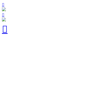


